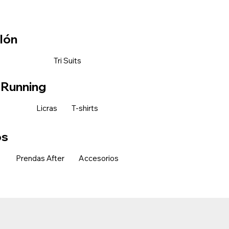
tlón
Tri Suits
l Running
Licras
T-shirts
os
Prendas After
Accesorios