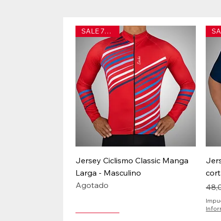
SALE 70% off
Vista rápida
Jersey Ciclismo Classic Manga
Jer
Larga - Masculino
cort
Agotado
Prec
Prec
48,
Impu
Info
SALE 70% off