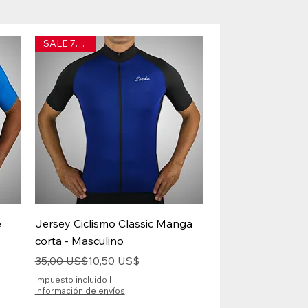
SALE 70% off
Vista rápida
e
Jersey Ciclismo Classic Manga
corta - Masculino
Precio
Precio de oferta
35,00 US$
10,50 US$
Impuesto incluido
|
Información de envíos