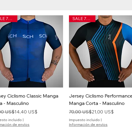
SALE 70% off
SALE 70% off
Vista rápida
Vista rápida
sey Ciclismo Classic Manga
Jersey Ciclismo Performanc
a - Masculino
Manga Corta - Masculino
io
io de oferta
Precio
Precio de oferta
00 US$
14,40 US$
70,00 US$
21,00 US$
esto incluido
|
Impuesto incluido
|
rmación de envíos
Información de envíos