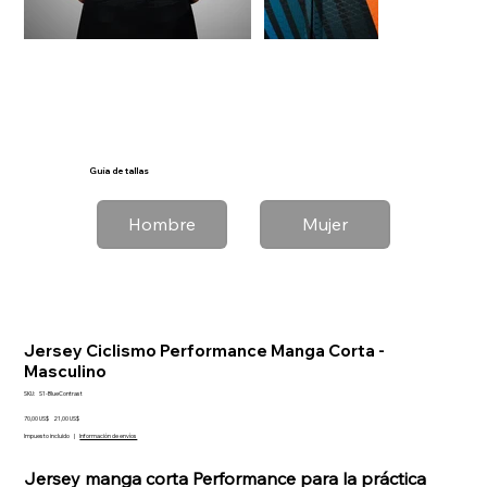
Guía de tallas
Hombre
Mujer
Jersey Ciclismo Performance Manga Corta -
Masculino
SKU
SKU:
S1-BlueContrast
S1-
Precio
BlueContrast
Precio
70,00 US$
21,00 US$
original
de
Impuesto incluido
|
Información de envíos
oferta
Jersey manga corta Performance para la práctica