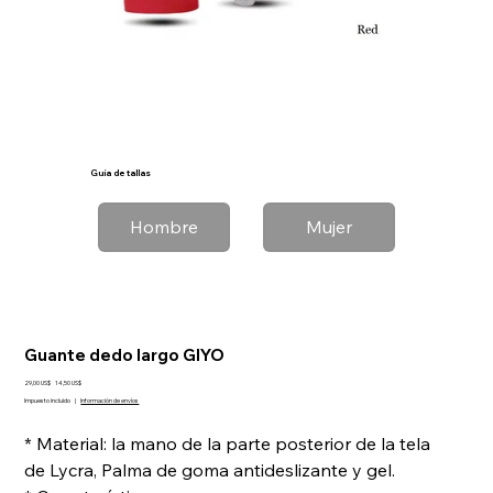
Guía de tallas
Hombre
Mujer
Guante dedo largo GIYO
Precio
Precio
29,00 US$
14,50 US$
original
de
Impuesto incluido
|
Información de envíos
oferta
* Material: la mano de la parte posterior de la tela
de Lycra, Palma de goma antideslizante y gel.