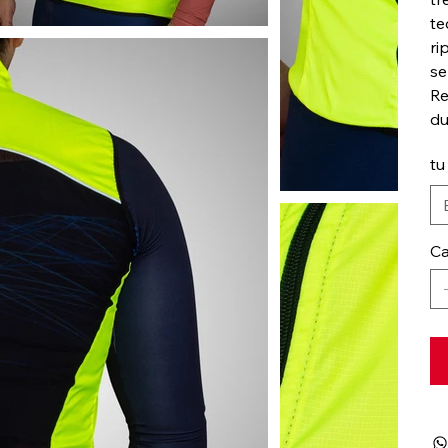
te
ri
se
Re
du
tu
Ca