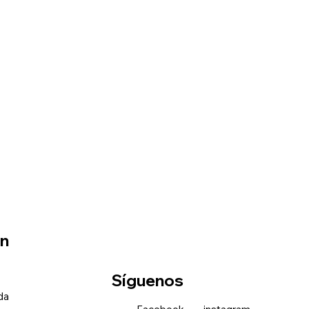
ón
Síguenos
nda