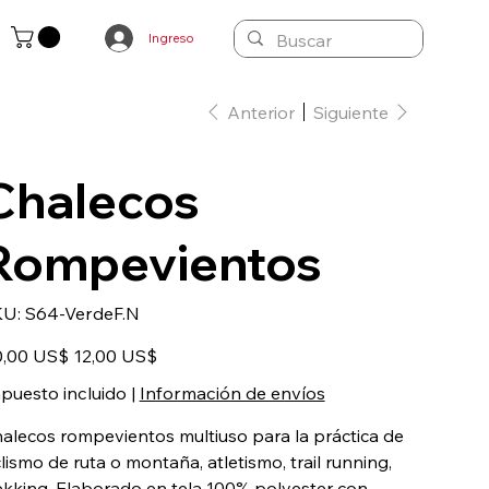
Ingreso
Anterior
Siguiente
Chalecos
Rompevientos
SKU
KU:
S64-VerdeF.N
S64-
VerdeF.N
io
Precio
,00 US$
12,00 US$
inal
de
oferta
puesto incluido
|
Información de envíos
alecos rompevientos multiuso para la práctica de
clismo de ruta o montaña, atletismo, trail running,
ekking. Elaborado en tela 100% polyester con