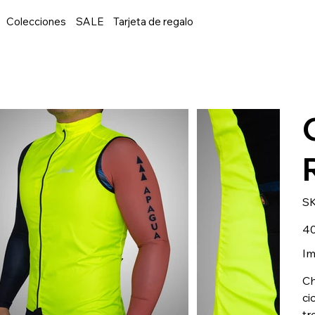
Colecciones
SALE
Tarjeta de regalo
S
Prec
40
orig
Im
Ch
ci
tr