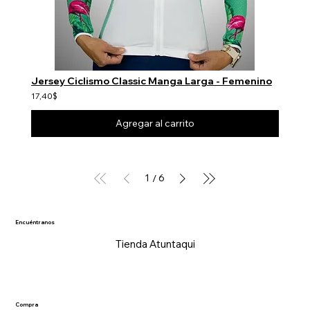
Jersey Ciclismo Classic Manga Larga - Femenino
17,40$
Agregar al carrito
1
6
/
Encuéntranos
Tienda Atuntaqui
Compra