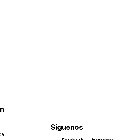
ón
Síguenos
nda