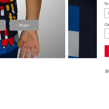
tu
Ca
Mujer