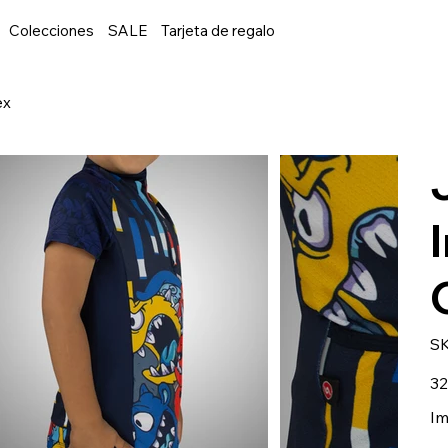
Colecciones
SALE
Tarjeta de regalo
ex
S
Prec
32
orig
Im