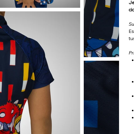
Je
ci
Su
Es
tu
Pr