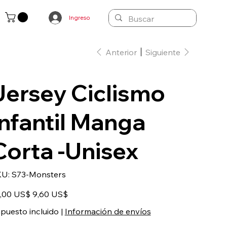
Ingreso
Anterior
Siguiente
Jersey Ciclismo
Infantil Manga
Corta -Unisex
SKU
KU:
S73-Monsters
S73-
Monsters
io
Precio
,00 US$
9,60 US$
inal
de
oferta
puesto incluido
|
Información de envíos