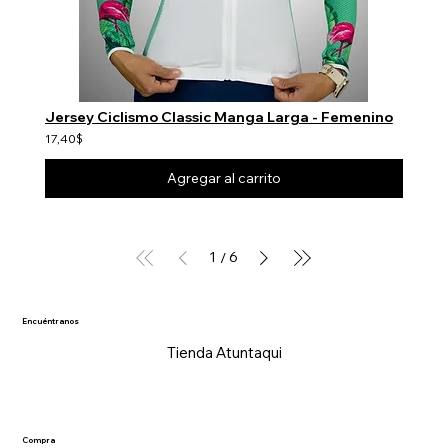
Jersey Ciclismo Classic Manga Larga - Femenino
17,40$
Agregar al carrito
1
6
/
Encuéntranos
Tienda Atuntaqui
Compra