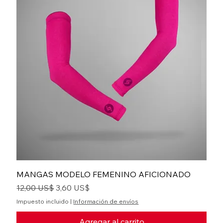
MANGAS MODELO FEMENINO AFICIONADO
Precio
Precio de oferta
12,00 US$
3,60 US$
Impuesto incluido
|
Información de envíos
Agregar al carrito