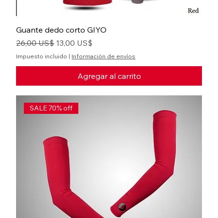
Guante dedo corto GIYO
Precio
Precio de oferta
26,00 US$
13,00 US$
Impuesto incluido
|
Información de envíos
Agregar al carrito
SALE 70% off