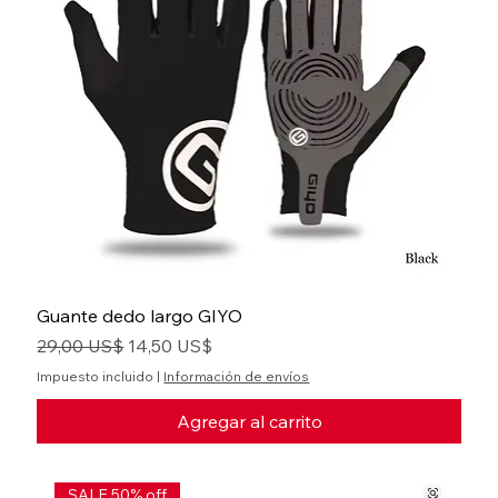
Guante dedo largo GIYO
Precio
Precio de oferta
29,00 US$
14,50 US$
Impuesto incluido
|
Información de envíos
Agregar al carrito
SALE 50% off