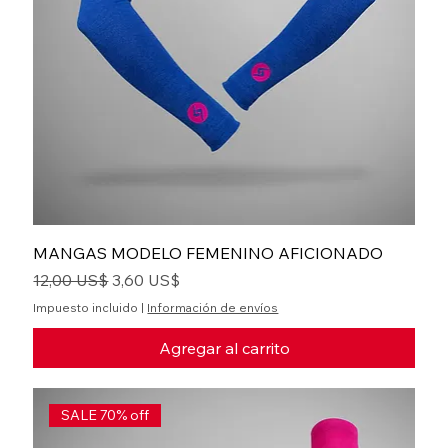
MANGAS MODELO FEMENINO AFICIONADO
Precio
Precio de oferta
12,00 US$
3,60 US$
Impuesto incluido
|
Información de envíos
Agregar al carrito
SALE 70% off