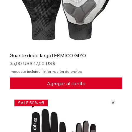
Guante dedo largoTERMICO GIYO
Precio
Precio de oferta
35,00 US$
17,50 US$
Impuesto incluido
|
Información de envíos
Agregar al carrito
SALE 50% off