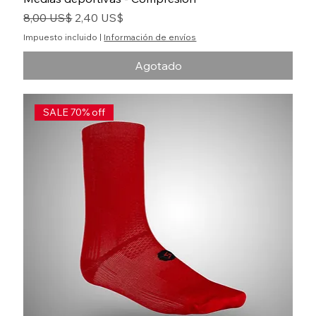
Precio
Precio de oferta
8,00 US$
2,40 US$
Impuesto incluido
|
Información de envíos
Agotado
SALE 70% off