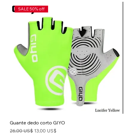
SALE 50% off
Guante dedo corto GIYO
Precio
Precio de oferta
26,00 US$
13,00 US$