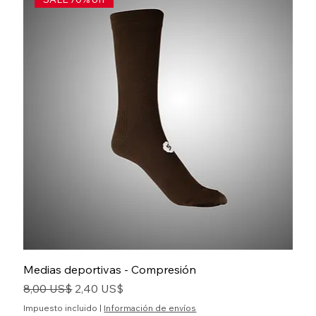
Medias deportivas - Compresión
Precio
Precio de oferta
8,00 US$
2,40 US$
Impuesto incluido
|
Información de envíos