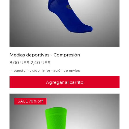
Medias deportivas - Compresión
Precio
Precio de oferta
8,00 US$
2,40 US$
Impuesto incluido
|
Información de envíos
Agregar al carrito
SALE 70% off