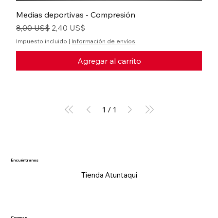
Medias deportivas - Compresión
Precio
Precio de oferta
8,00 US$
2,40 US$
Impuesto incluido
|
Información de envíos
Agregar al carrito
1
/
1
Encuéntranos
Tienda Atuntaqui
Compra