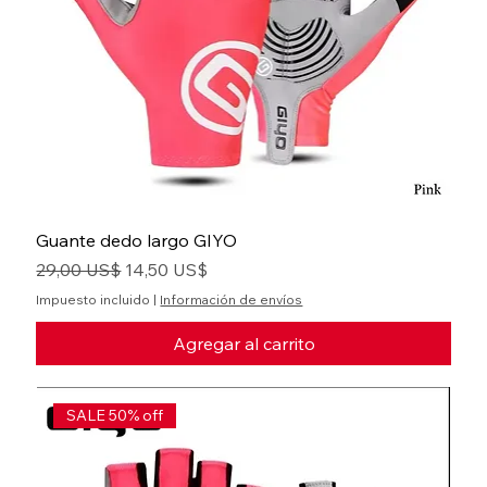
Guante dedo largo GIYO
Precio
Precio de oferta
29,00 US$
14,50 US$
Impuesto incluido
|
Información de envíos
Agregar al carrito
SALE 50% off