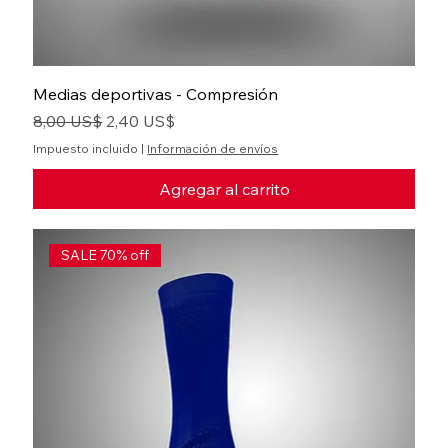
Medias deportivas - Compresión
Precio
Precio de oferta
8,00 US$
2,40 US$
Impuesto incluido
|
Información de envíos
Agregar al carrito
SALE 70% off