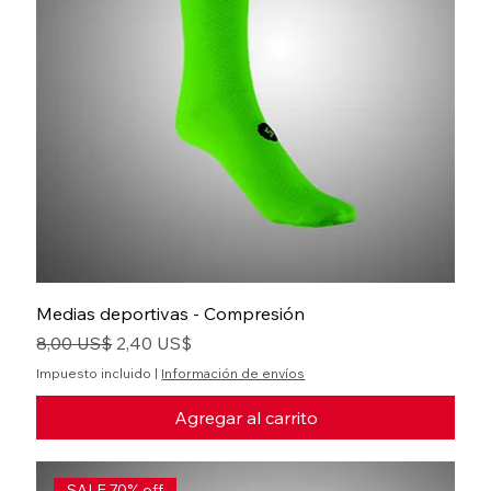
Medias deportivas - Compresión
Precio
Precio de oferta
8,00 US$
2,40 US$
Impuesto incluido
|
Información de envíos
Agregar al carrito
SALE 70% off