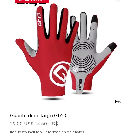
Guante dedo largo GIYO
Precio
Precio de oferta
29,00 US$
14,50 US$
Impuesto incluido
|
Información de envíos