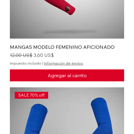
MANGAS MODELO FEMENINO AFICIONADO
Precio
Precio de oferta
12,00 US$
3,60 US$
Impuesto incluido
|
Información de envíos
Agregar al carrito
SALE 70% off