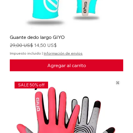
Guante dedo largo GIYO
Precio
Precio de oferta
29,00 US$
14,50 US$
Impuesto incluido
|
Información de envíos
Agregar al carrito
SALE 50% off