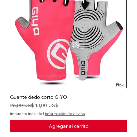
Guante dedo corto GIYO
Precio
Precio de oferta
26,00 US$
13,00 US$
Impuesto incluido
|
Información de envíos
Agregar al carrito