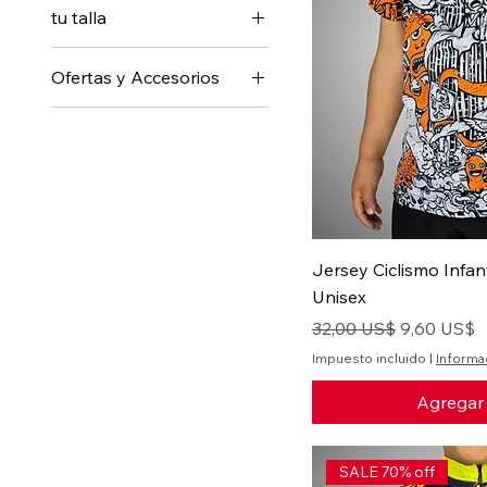
tu talla
4
Ofertas y Accesorios
6
SALE
8
10
12
14
Jersey Ciclismo Infan
Unisex
Precio
Precio de o
32,00 US$
9,60 US$
Impuesto incluido
|
Informa
Agregar 
SALE 70% off