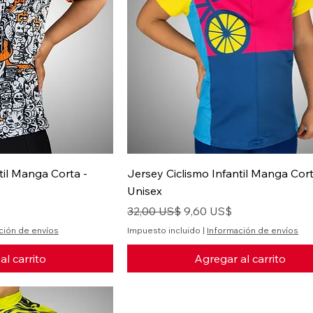
til Manga Corta -
Jersey Ciclismo Infantil Manga Cort
Unisex
ferta
Precio
Precio de oferta
32,00 US$
9,60 US$
ción de envíos
Impuesto incluido
|
Información de envíos
al carrito
Agregar al carrito