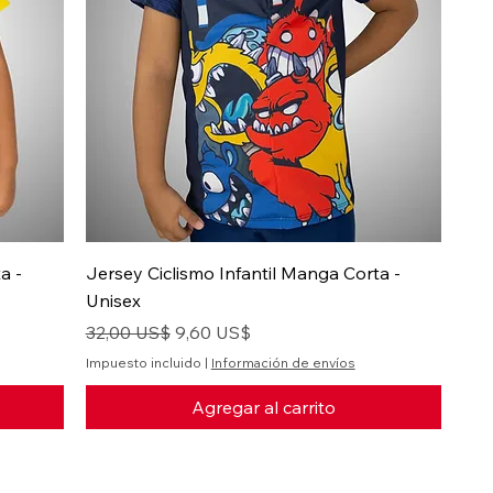
a -
Jersey Ciclismo Infantil Manga Corta -
Unisex
Precio
Precio de oferta
32,00 US$
9,60 US$
Impuesto incluido
|
Información de envíos
Agregar al carrito