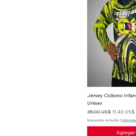
Jersey Ciclismo Infan
Unisex
Precio
Precio de 
38,00 US$
11,40 US$
Impuesto incluido
|
Informa
Agregar 