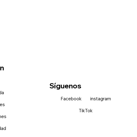
ón
Síguenos
nda
Facebook
instagram
nes
TikTok
nes
idad