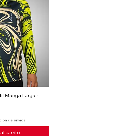
til Manga Larga -
oferta
ción de envíos
al carrito