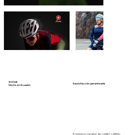
SOCHE
Sastisfacción garantizada
Hecho en Ecuador
Aceptamos tarjetas de crédito o débito,